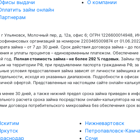
Офисы выдачи
О компании
Оплатить займ онлайн
Партнерам
 г Ульяновск, Молочный пер, д. 12а, офис 6; ОГРН 1226600014948, 
крофинансовых организаций за номером 2203465009874 от 01.06.2022
зврата займа – от 7 до 30 дней. Срок действия договора займа – до 
ния и уплаты процентов – единовременным платежом. Обеспечение не
ый год.
Полная стоимость займа – не более 292 % годовых.
Займы пр
ым на территории РФ, при предъявлении паспорта гражданина РФ, за
ные условия предоставления займа зависят от личности заёмщика и
ельности, исходя из указанных диапазонов. Подробности в офисах пр
убличной офертой. Представленные на настоящем сайте онлайн-кальк
а менее 30 дней, а также нижний предел срока займа приведен в и
ельного расчета срока займа посредством онлайн-калькулятора на н
ми договора потребительского микрозайма без обеспечения срок воз
Искитим
Нижневартовск
Иркутск
Петропавловск-Камч
Краснодар
Сочи