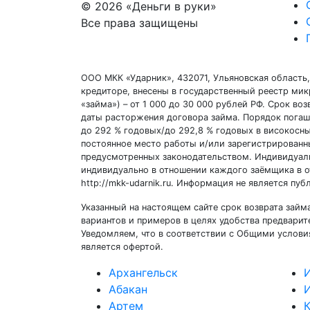
© 2026 «Деньги в руки»
Все права защищены
ООО МКК «Ударник», 432071, Ульяновская область,
кредиторе, внесены в государственный реестр ми
«займа») – от 1 000 до 30 000 рублей РФ. Срок во
даты расторжения договора займа. Порядок погаше
до 292 % годовых/до 292,8 % годовых в високосн
постоянное место работы и/или зарегистрированн
предусмотренных законодательством. Индивидуаль
индивидуально в отношении каждого заёмщика в отд
http://mkk-udarnik.ru. Информация не является п
Указанный на настоящем сайте срок возврата займ
вариантов и примеров в целях удобства предварит
Уведомляем, что в соответствии с Общими условия
является офертой.
Архангельск
Абакан
Артем