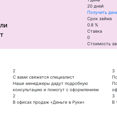
20 дней
Получить ден
Срок займа
ели
0.8 %
Ставка
т
0
Стоимость з
2
3
С вами свяжется специалист
По
Наши менеджеры дадут подробную
По
консультацию и помогут с оформлением
оф
2
3
В офисах продаж «Деньги в Руки»
В 