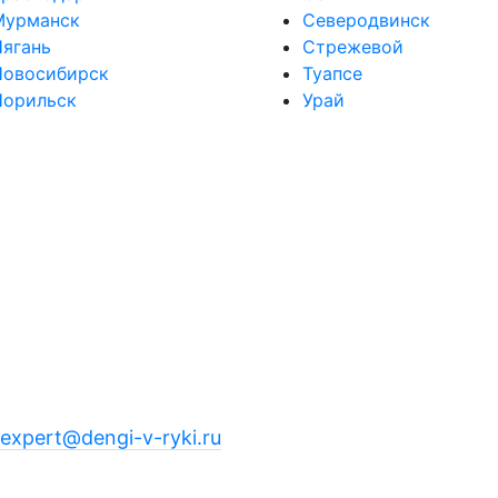
Мурманск
Северодвинск
ягань
Стрежевой
Новосибирск
Туапсе
Норильск
Урай
expert@dengi-v-ryki.ru